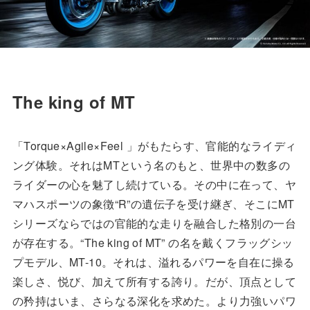
The king of MT
「Torque×Agile×Feel 」がもたらす、官能的なライディ
ング体験。それはMTという名のもと、世界中の数多の
ライダーの心を魅了し続けている。その中に在って、ヤ
マハスポーツの象徴“R”の遺伝子を受け継ぎ、そこにMT
シリーズならではの官能的な走りを融合した格別の一台
が存在する。“The king of MT” の名を戴くフラッグシッ
プモデル、MT-10。それは、溢れるパワーを自在に操る
楽しさ、悦び、加えて所有する誇り。だが、頂点として
の矜持はいま、さらなる深化を求めた。より力強いパワ